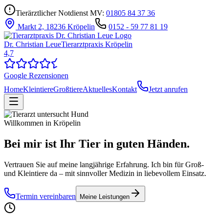
Tierärztlicher Notdienst MV:
01805 84 37 36
Markt 2, 18236 Kröpelin
0152 - 59 77 81 19
Dr. Christian Leue
Tierarztpraxis Kröpelin
4,7
Google Rezensionen
Home
Kleintiere
Großtiere
Aktuelles
Kontakt
Jetzt anrufen
Willkommen in Kröpelin
Bei mir ist Ihr Tier in
guten Händen.
Vertrauen Sie auf meine langjährige Erfahrung. Ich bin für Groß-
und Kleintiere da – mit sinnvoller Medizin in liebevollem Einsatz.
Termin vereinbaren
Meine Leistungen