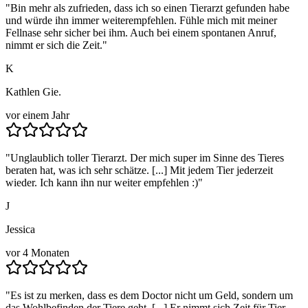
"
Bin mehr als zufrieden, dass ich so einen Tierarzt gefunden habe
und würde ihn immer weiterempfehlen. Fühle mich mit meiner
Fellnase sehr sicher bei ihm. Auch bei einem spontanen Anruf,
nimmt er sich die Zeit.
"
K
Kathlen Gie.
vor einem Jahr
"
Unglaublich toller Tierarzt. Der mich super im Sinne des Tieres
beraten hat, was ich sehr schätze. [...] Mit jedem Tier jederzeit
wieder. Ich kann ihn nur weiter empfehlen :)
"
J
Jessica
vor 4 Monaten
"
Es ist zu merken, dass es dem Doctor nicht um Geld, sondern um
das Wohlbefinden der Tiere geht. [...] Er nimmt sich Zeit für Tier