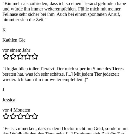
"
Bin mehr als zufrieden, dass ich so einen Tierarzt gefunden habe
und würde ihn immer weiterempfehlen. Fühle mich mit meiner
Fellnase sehr sicher bei ihm. Auch bei einem spontanen Anruf,
nimmt er sich die Zeit.
"
K
Kathlen Gie.
vor einem Jahr
"
Unglaublich toller Tierarzt. Der mich super im Sinne des Tieres
beraten hat, was ich sehr schätze. [...] Mit jedem Tier jederzeit
wieder. Ich kann ihn nur weiter empfehlen :)
"
J
Jessica
vor 4 Monaten
"
Es ist zu merken, dass es dem Doctor nicht um Geld, sondern um
das Wohlbefinden der Tiere geht. [...] Er nimmt sich Zeit für Tier