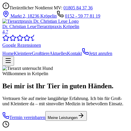
Tierärztlicher Notdienst MV:
01805 84 37 36
Markt 2, 18236 Kröpelin
0152 - 59 77 81 19
Dr. Christian Leue
Tierarztpraxis Kröpelin
4,7
Google Rezensionen
Home
Kleintiere
Großtiere
Aktuelles
Kontakt
Jetzt anrufen
Willkommen in Kröpelin
Bei mir ist Ihr Tier in
guten Händen.
Vertrauen Sie auf meine langjährige Erfahrung. Ich bin für Groß-
und Kleintiere da – mit sinnvoller Medizin in liebevollem Einsatz.
Termin vereinbaren
Meine Leistungen