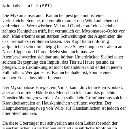
© initiative s.m.i.l.e. (BPT)
Die Myxomatose, auch Kaninchenpest genannt, ist eine
verlustreiche Seuche, die vor allem unter den Wildkaninchen sehr
verbreitet ist. Wer zwischen Mai und Oktober auf ein scheinbar
zahmes Kaninchen trifft, hat vermutlich ein Myxomatose-Opfer vor
sich. Man erkennt es an starken Schwellungen der Augenlider, die
das Tier nahezu erblinden lassen. Der Kopf kann unförmig
aufgetrieben sein durch teigig bis feste Schwellungen vor allem an
Nase, Lippen und Ohren. Meist sind auch massive
Atembeschwerden sichtbar und hörbar. Unterdrücken Sie bei einer
solchen Begegnung den Impuls, das Tier zu Hause gesund zu
pflegen. Die Erkrankung ist nicht behandelbar und endet in jedem
Fall tödlich. Wer gar selbst Kaninchenhalter ist, könnte einen
solchen Entschluss bitter bereuen.
Der Myxomatose-Erreger, ein Virus, kann durch direkten Kontakt,
aber auch unreine Hände des Menschen leicht auf das geliebte
Haustier übertragen werden. Auch sollte kein Grünfutter aus solchen
Krankheitsarealen an Hauskaninchen verfüttert werden. Der
Hauptübertragungsweg von Wild- auf Hauskaninchen ist jedoch der
über Stechmücken.
Da diese Überträger nur schwerlich aus dem Lebensbereich der
Hauskaninchen zu verbannen sind, ist die jährliche Impfung im