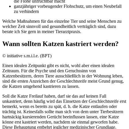
die Flöhe unfruchtbar macht
ganzjähriger vorbeugender Flohschutz, um einen Neubefall
zu verhindern
Welche Maßnahmen für das einzelne Tier und seine Menschen zu
welcher Zeit sinnvoll und gesundheitlich verträglich sind, dazu
berate ich Sie gern in meiner Tierarztpraxis.
Wann sollten Katzen kastriert werden?
© initiative s.m.i.l.e. (BPT)
Einen idealen Zeitpunkt gibt es nicht, wohl aber einen idealen
Zeitraum. Für die Psyche und den Geruchssinn von
Katzenbesitzern, deren Tiere ausschließlich in der Wohnung leben,
sind die ersten Anzeichen der Geschlechtsreife meist Grund genug,
die Katzen umgehend kastrieren zu lassen.
Soll die Katze Freilauf haben, darf sie das auf keinen Fall
unkastriert, denn häufig wird das Einsetzen der Geschlechtsreife erst
bemerkt, wenn es bereits zu spät, d. h. die Katze entlaufen oder
trächtig ist. Keinesfalls sollte man sich von dem unter Tierbesitzern
hartnäckig kursierenden Gerücht beeinflussen lassen, eine Katze
könne erst kastriert werden, nachdem sie einmal geworfen habe.
Diese Behauptung entbehrt jeglicher medizinischer Grundlage.