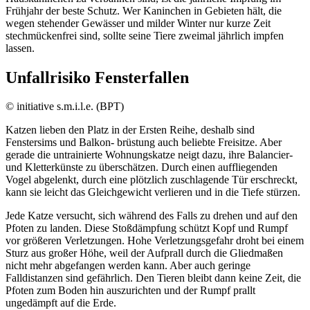
Frühjahr der beste Schutz. Wer Kaninchen in Gebieten hält, die
wegen stehender Gewässer und milder Winter nur kurze Zeit
stechmückenfrei sind, sollte seine Tiere zweimal jährlich impfen
lassen.
Unfallrisiko Fensterfallen
© initiative s.m.i.l.e. (BPT)
Katzen lieben den Platz in der Ersten Reihe, deshalb sind
Fenstersims und Balkon- brüstung auch beliebte Freisitze. Aber
gerade die untrainierte Wohnungskatze neigt dazu, ihre Balancier-
und Kletterkünste zu überschätzen. Durch einen auffliegenden
Vogel abgelenkt, durch eine plötzlich zuschlagende Tür erschreckt,
kann sie leicht das Gleichgewicht verlieren und in die Tiefe stürzen.
Jede Katze versucht, sich während des Falls zu drehen und auf den
Pfoten zu landen. Diese Stoßdämpfung schützt Kopf und Rumpf
vor größeren Verletzungen. Hohe Verletzungsgefahr droht bei einem
Sturz aus großer Höhe, weil der Aufprall durch die Gliedmaßen
nicht mehr abgefangen werden kann. Aber auch geringe
Falldistanzen sind gefährlich. Den Tieren bleibt dann keine Zeit, die
Pfoten zum Boden hin auszurichten und der Rumpf prallt
ungedämpft auf die Erde.