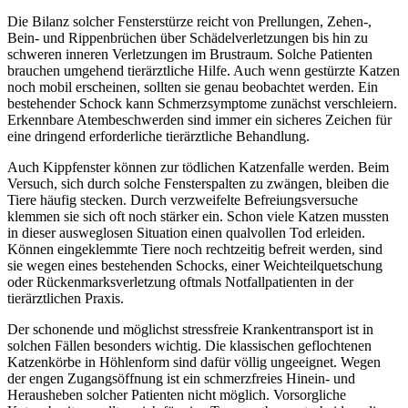
Die Bilanz solcher Fensterstürze reicht von Prellungen, Zehen-,
Bein- und Rippenbrüchen über Schädelverletzungen bis hin zu
schweren inneren Verletzungen im Brustraum. Solche Patienten
brauchen umgehend tierärztliche Hilfe. Auch wenn gestürzte Katzen
noch mobil erscheinen, sollten sie genau beobachtet werden. Ein
bestehender Schock kann Schmerzsymptome zunächst verschleiern.
Erkennbare Atembeschwerden sind immer ein sicheres Zeichen für
eine dringend erforderliche tierärztliche Behandlung.
Auch Kippfenster können zur tödlichen Katzenfalle werden. Beim
Versuch, sich durch solche Fensterspalten zu zwängen, bleiben die
Tiere häufig stecken. Durch verzweifelte Befreiungsversuche
klemmen sie sich oft noch stärker ein. Schon viele Katzen mussten
in dieser ausweglosen Situation einen qualvollen Tod erleiden.
Können eingeklemmte Tiere noch rechtzeitig befreit werden, sind
sie wegen eines bestehenden Schocks, einer Weichteilquetschung
oder Rückenmarksverletzung oftmals Notfallpatienten in der
tierärztlichen Praxis.
Der schonende und möglichst stressfreie Krankentransport ist in
solchen Fällen besonders wichtig. Die klassischen geflochtenen
Katzenkörbe in Höhlenform sind dafür völlig ungeeignet. Wegen
der engen Zugangsöffnung ist ein schmerzfreies Hinein- und
Herausheben solcher Patienten nicht möglich. Vorsorgliche