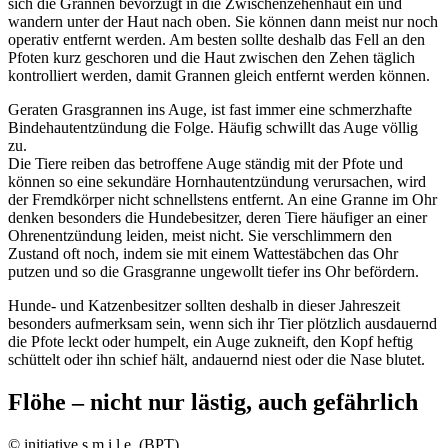
sich die Grannen bevorzugt in die Zwischenzehenhaut ein und
wandern unter der Haut nach oben. Sie können dann meist nur noch
operativ entfernt werden. Am besten sollte deshalb das Fell an den
Pfoten kurz geschoren und die Haut zwischen den Zehen täglich
kontrolliert werden, damit Grannen gleich entfernt werden können.
Geraten Grasgrannen ins Auge, ist fast immer eine schmerzhafte
Bindehautentzündung die Folge. Häufig schwillt das Auge völlig
zu.
Die Tiere reiben das betroffene Auge ständig mit der Pfote und
können so eine sekundäre Hornhautentzündung verursachen, wird
der Fremdkörper nicht schnellstens entfernt. An eine Granne im Ohr
denken besonders die Hundebesitzer, deren Tiere häufiger an einer
Ohrenentzündung leiden, meist nicht. Sie verschlimmern den
Zustand oft noch, indem sie mit einem Wattestäbchen das Ohr
putzen und so die Grasgranne ungewollt tiefer ins Ohr befördern.
Hunde- und Katzenbesitzer sollten deshalb in dieser Jahreszeit
besonders aufmerksam sein, wenn sich ihr Tier plötzlich ausdauernd
die Pfote leckt oder humpelt, ein Auge zukneift, den Kopf heftig
schüttelt oder ihn schief hält, andauernd niest oder die Nase blutet.
Flöhe – nicht nur lästig, auch gefährlich
© initiative s.m.i.l.e. (BPT)