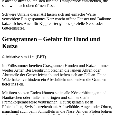
Katzenbesitzer sollten sich für eine Transportbox entscheiden, die
sich weit nach oben öffnen lässt.
Schwere Unfälle dieser Art lassen sich auf einfache Weise
vermeiden: Ein gespanntes Netz macht offene Fenster und Balkone
katzensicher. Auch für Kippfenster gibt es spezielle Netz- oder
Gittereinsätze.
Grasgrannen – Gefahr für Hund und
Katze
© initiative s.m.i.l.e. (BPT)
Im Frühsommer bereiten Grasgrannen Hunden und Katzen immer
wieder Ärger. Bei Berührung brechen die langen Ähren oder
Ährenteile der Gräser leicht ab und heften sich am Fell an. Feine
Widerhaken verhindern ein Abschütteln und lenken die Grannen
tiefer ins Fell.
Mit ihren spitzen Enden können sie in alle Körperöffnungen und
Hauttaschen oder -falten eindringen und schmerzhafte
Fremdkörperabszesse verursachen. Häufig geraten sie in
Pfotenballen, Zwischenzehenhaut, Achselhöhle, Augen oder Ohren,
manchmal auch beim Schnüffeln in die Nase. An den Pfoten bohren